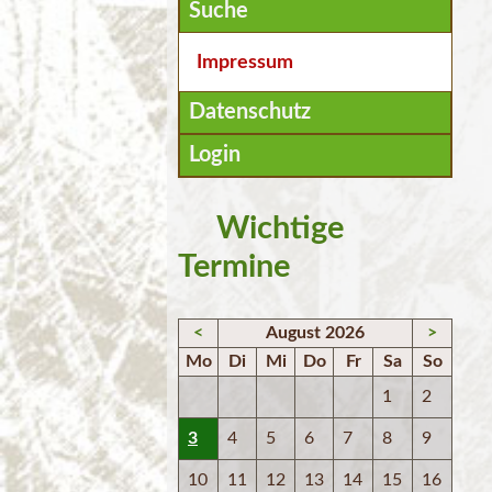
Suche
Impressum
Datenschutz
Login
Wichtige
Termine
<
August 2026
>
Mo
Di
Mi
Do
Fr
Sa
So
1
2
3
4
5
6
7
8
9
10
11
12
13
14
15
16