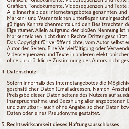
Grafiken, Tondokumente, Videosequenzen und Texte z
Grafiken, Tondokumente, Videosequenzen und Texte 
Alle innerhalb des Internetangebotes genannten und 
Marken- und Warenzeichen unterliegen uneingeschr
gültigen Kennzeichenrechts und den Besitzrechten de
Eigentümer. Allein aufgrund der bloßen Nennung ist n
Markenzeichen nicht durch Rechte Dritter geschützt 
Das Copyright für veröffentlichte, vom Autor selbst er
Autor der Seiten. Eine Vervielfältigung oder Verwen
Videosequenzen und Texte in anderen elektronischen
ohne ausdrückliche Zustimmung des Autors nicht gest
Datenschutz
Sofern innerhalb des Internetangebotes die Möglichke
geschäftlicher Daten (Emailadressen, Namen, Anschrift
Preisgabe dieser Daten seitens des Nutzers auf ausdrü
Inanspruchnahme und Bezahlung aller angebotenen Di
und zumutbar - auch ohne Angabe solcher Daten bzw
Daten oder eines Pseudonyms gestattet.
Rechtswirksamkeit dieses Haftungsausschlusses