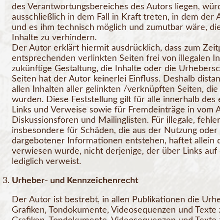
des Verantwortungsbereiches des Autors liegen, wür
ausschließlich in dem Fall in Kraft treten, in dem der
und es ihm technisch möglich und zumutbar wäre, die
Inhalte zu verhindern.
Der Autor erklärt hiermit ausdrücklich, dass zum Zeit
entsprechenden verlinkten Seiten frei von illegalen I
zukünftige Gestaltung, die Inhalte oder die Urhebers
Seiten hat der Autor keinerlei Einfluss. Deshalb dista
allen Inhalten aller gelinkten /verknüpften Seiten, d
wurden. Diese Feststellung gilt für alle innerhalb de
Links und Verweise sowie für Fremdeinträge in vom 
Diskussionsforen und Mailinglisten. Für illegale, fehl
insbesondere für Schäden, die aus der Nutzung oder 
dargebotener Informationen entstehen, haftet allein 
verwiesen wurde, nicht derjenige, der über Links auf 
lediglich verweist.
Urheber- und Kennzeichenrecht
Der Autor ist bestrebt, in allen Publikationen die U
Grafiken, Tondokumente, Videosequenzen und Texte zu