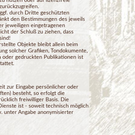
u nutzen oder auf lizenzfreie
zurückzugreifen.
ggf. durch Dritte geschützten
änkt den Bestimmungen des jeweils
r jeweiligen eingetragenen
icht der Schluß zu ziehen, dass
sind!
stellte Objekte bleibt allein beim
dung solcher Grafiken, Tondokumente,
 oder gedruckten Publikationen ist
attet.
it zur Eingabe persönlicher oder
en) besteht, so erfolgt die
cklich freiwilliger Basis. Die
enste ist - soweit technisch möglich
. unter Angabe anonymisierter