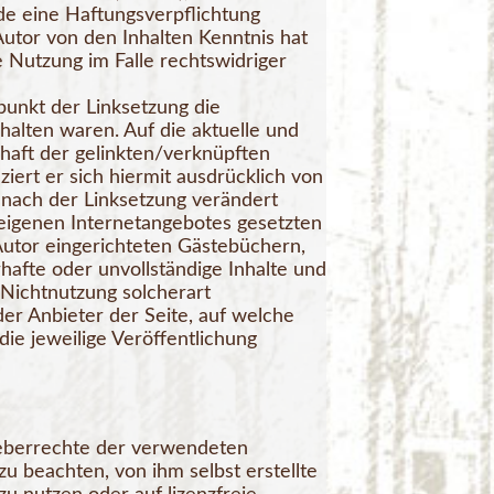
de eine Haftungsverpflichtung
 Autor von den Inhalten Kenntnis hat
 Nutzung im Falle rechtswidriger
punkt der Linksetzung die
nhalten waren. Auf die aktuelle und
chaft der gelinkten/verknüpften
nziert er sich hiermit ausdrücklich von
ie nach der Linksetzung verändert
s eigenen Internetangebotes gesetzten
Autor eingerichteten Gästebüchern,
erhafte oder unvollständige Inhalte und
Nichtnutzung solcherart
der Anbieter der Seite, auf welche
die jeweilige Veröffentlichung
rheberrechte der verwendeten
 beachten, von ihm selbst erstellte