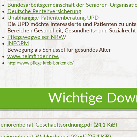
Bundesarbeitsgemeinschaft der Senioren-Organisati
Deutsche Rentenversicherung
Unabhängige Patientenberatung UPD
Die UPD möchte Interessierte und Patienten zu unt
Bereichen Gesundheit, Gesundheits- und Sozialrecht 
Pflegewegweiser NRW
/
INFORM
Bewegung als Schlüssel für gesundes Alter
www.heimfinder.nrw.
http://www.pflege-kreis-borken.de/
Wichtige Dow
Seniorenbeirat-Geschaeftsordnung.pdf
(24,1 KiB)
Seniorenbeirat-Wahlordnung_02.pdf
(25,4 KiB)