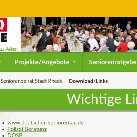
Navigation
Projekte/Angebote
Seniorenratgebe
überspringen
Seniorenbeirat Stadt Rhede
Download/Links
Wichtige Li
www.deutscher-seniorentag.de
Polizei Beratung
DOSB