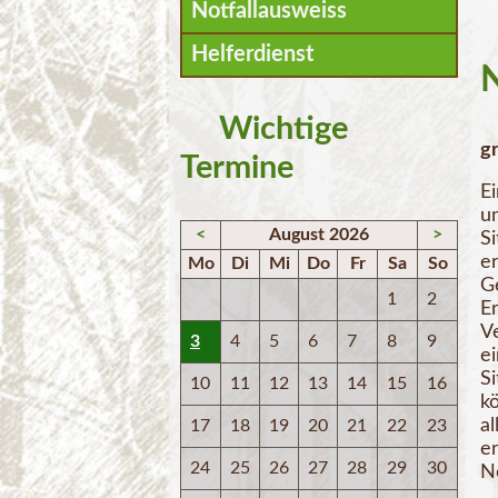
Notfallausweiss
Helferdienst
N
Wichtige
gr
Termine
Ei
u
<
August 2026
>
Si
er
Mo
Di
Mi
Do
Fr
Sa
So
Ge
1
2
E
V
3
4
5
6
7
8
9
e
S
10
11
12
13
14
15
16
kö
al
17
18
19
20
21
22
23
er
24
25
26
27
28
29
30
No