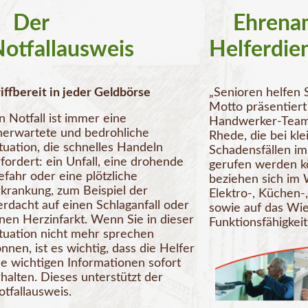
Der
Ehrenam
otfallausweis
Helferdie
iffbereit in jeder Geldbörse
„Senioren helfen 
Motto präsentiert 
n Notfall ist immer eine
Handwerker-Team 
nerwartete und bedrohliche
Rhede, die bei kl
tuation, die schnelles Handeln
Schadensfällen im
fordert: ein Unfall, eine drohende
gerufen werden kö
fahr oder eine plötzliche
beziehen sich im 
rkrankung, zum Beispiel der
Elektro-, Küchen-
erdacht auf einen Schlaganfall oder
sowie auf das Wie
inen Herzinfarkt. Wenn Sie in dieser
Funktionsfähigkei
ituation nicht mehr sprechen
nnen, ist es wichtig, dass die Helfer
le wichtigen Informationen sofort
halten. Dieses unterstützt der
tfallausweis.