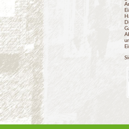
A
E
H
D
G
Ak
u
E
S