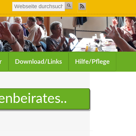
r
Download/Links
Hilfe/Pflege
enbeirates..