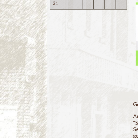
31
G
A
"
S
g